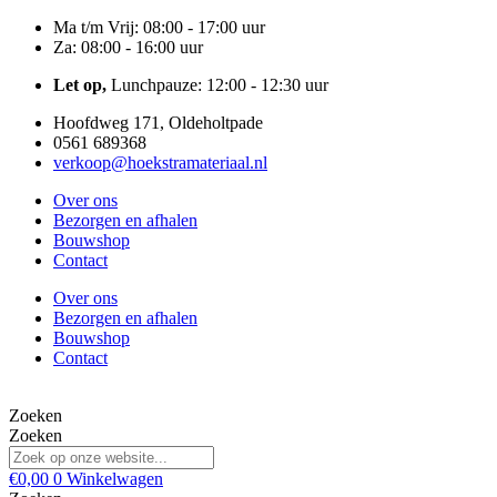
Ga
Ma t/m Vrij: 08:00 - 17:00 uur
naar
Za: 08:00 - 16:00 uur
de
Let op,
Lunchpauze: 12:00 - 12:30 uur
inhoud
Hoofdweg 171, Oldeholtpade
0561 689368
verkoop@hoekstramateriaal.nl
Over ons
Bezorgen en afhalen
Bouwshop
Contact
Over ons
Bezorgen en afhalen
Bouwshop
Contact
Zoeken
Zoeken
€
0,00
0
Winkelwagen